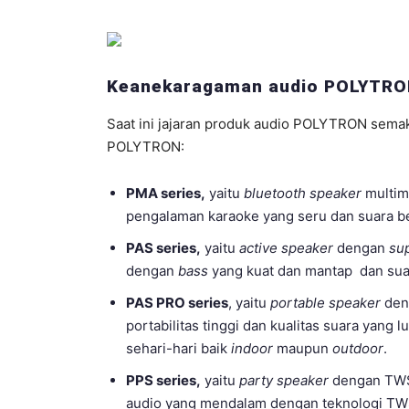
Keanekaragaman audio POLYTR
Saat ini jajaran produk audio POLYTRON semak
POLYTRON:
PMA series,
yaitu
bluetooth speaker
multim
pengalaman karaoke yang seru dan suara ber
PAS series,
yaitu
active speaker
dengan
su
dengan
bass
yang kuat dan mantap dan suar
PAS PRO series
, yaitu
portable speaker
deng
portabilitas tinggi dan kualitas suara yang 
sehari-hari baik
indoor
maupun
outdoor
.
PPS series,
yaitu
party speaker
dengan TW
audio yang mendalam dengan teknologi TWS