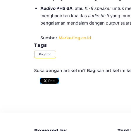
Audivo PHS 6A
, atau
hi-fi speaker
untuk me
menghadirkan kualitas
audio hi-fi
yang mump
pengalaman mendalam dengan
output
suara
Sumber
Marketing.co.id
Tags
Polytron
Suka dengan artikel ini? Bagikan artikel ini k
Powered by
Tent