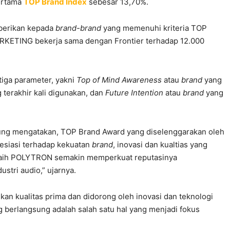
ertama
TOP Brand Index
sebesar 13,70%.
berikan kepada
brand-brand
yang memenuhi kriteria TOP
ARKETING bekerja sama dengan Frontier terhadap 12.000
iga parameter, yakni
Top of Mind Awareness
atau
brand
yang
 terakhir kali digunakan, dan
Future Intention
atau
brand
yang
g mengatakan, TOP Brand Award yang diselenggarakan oleh
esiasi terhadap kekuatan
brand
, inovasi dan kualtias yang
iraih POLYTRON semakin memperkuat reputasinya
stri audio,” ujarnya.
n kualitas prima dan didorong oleh inovasi dan teknologi
ng berlangsung adalah salah satu hal yang menjadi fokus