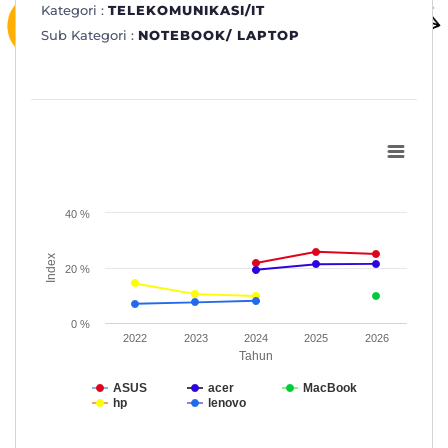
Kategori :
TELEKOMUNIKASI/IT
Sub Kategori :
NOTEBOOK/ LAPTOP
Subkategori: NOTEBOOK/ LAPTOP
Line chart with 5 lines.
www.topbrand-award.com
40 %
View as data table, Subkategori: NOTEBOOK/ LAPTOP
The chart has 1 X axis displaying Tahun.
Index
The chart has 1 Y axis displaying Index. Data ranges from 7 to 2
20 %
0 %
2022
2023
2024
2025
2026
Tahun
ASUS
acer
MacBook
hp
lenovo
End of interactive chart.