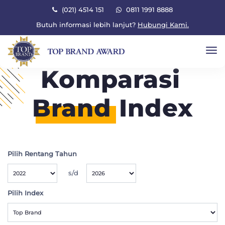
×
(021) 4514 151
0811 1991 8888
Butuh informasi lebih lanjut?
Hubungi Kami.
To
Komparasi
Brand
Index
Pilih Rentang Tahun
s/d
Pilih Index