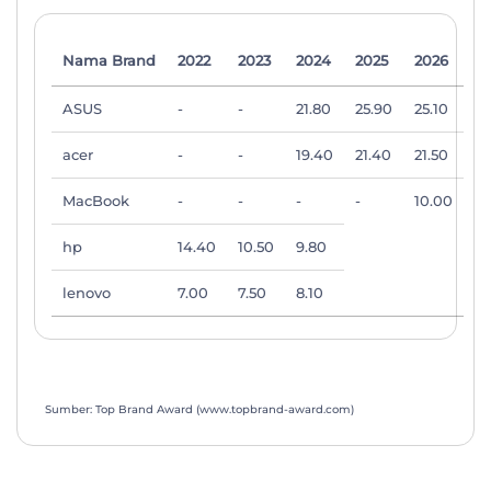
Nama Brand
2022
2023
2024
2025
2026
ASUS
-
-
21.80
25.90
25.10
acer
-
-
19.40
21.40
21.50
MacBook
-
-
-
-
10.00
hp
14.40
10.50
9.80
lenovo
7.00
7.50
8.10
Sumber: Top Brand Award (www.topbrand-award.com)