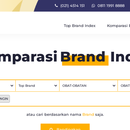
(021) 4514 151
0811 1991 8888
Top Brand Index
Komparasi 
mparasi
Brand
In
NGIN
atau cari berdasarkan nama
Brand
saja.
Bandingkan