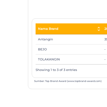
End of interactive chart.
Nama Brand
2
Nama Brand
2
Antangin
3
BEJO
-
TOLAKANGIN
-
Showing 1 to 3 of 3 entries
Sumber: Top Brand Award (www.topbrand-award.com)