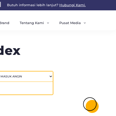
Butuh informasi lebih lanjut?
Hubungi Kami.
Tentang Kami
Pusat Media
Brand
dex