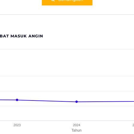
BAT MASUK ANGIN
UK ANGIN
nges from 4.4 to 57.7.
2023
2024
Tahun