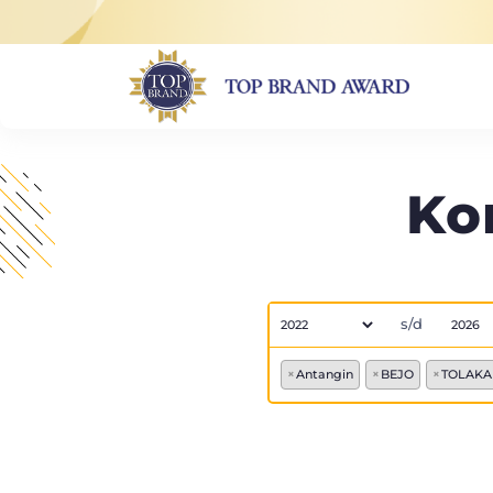
Ko
s/d
×
Antangin
×
BEJO
×
TOLAKA