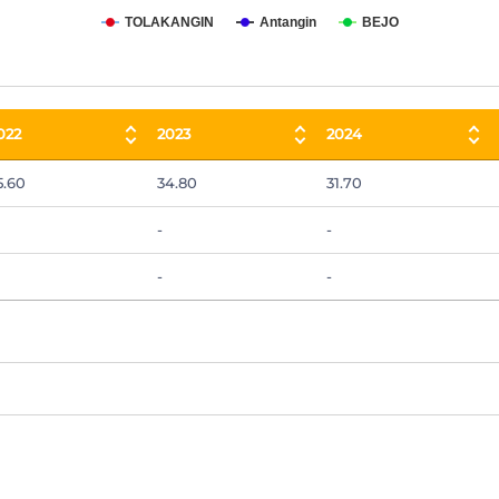
TOLAKANGIN
Antangin
BEJO
022
2023
2024
022
2023
2024
5.60
34.80
31.70
-
-
-
-