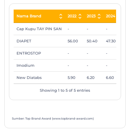
Nama Brand
2022
2023
2024
20
Nama Brand
2022
2023
2024
20
Cap Kupu TAY PIN SAN
-
-
-
4.
DIAPET
56.00
50.40
47.30
50
ENTROSTOP
-
-
-
20
Imodium
-
-
-
4.
New Diatabs
5.90
6.20
6.60
5.
Showing 1 to 5 of 5 entries
Sumber: Top Brand Award (www.topbrand-award.com)