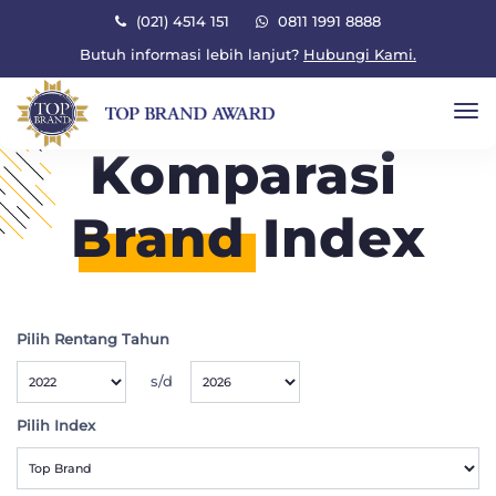
×
(021) 4514 151
0811 1991 8888
Butuh informasi lebih lanjut?
Hubungi Kami.
To
Komparasi
Brand
Index
Pilih Rentang Tahun
s/d
Pilih Index