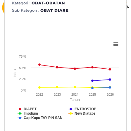
Kategori :
OBAT-OBATAN
Sub Kategori :
OBAT DIARE
Subkategori: OBAT DIARE
Line chart with 5 lines.
www.topbrand-award.com
75 %
View as data table, Subkategori: OBAT DIARE
50 %
Index
The chart has 1 X axis displaying Tahun.
The chart has 1 Y axis displaying Index. Data ranges from 4.3 to
25 %
0 %
2022
2023
2024
2025
2026
Tahun
DIAPET
ENTROSTOP
Imodium
New Diatabs
Cap Kupu TAY PIN SAN
End of interactive chart.