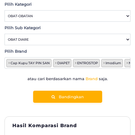
Pilih Kategori
Pilih Sub Kategori
Pilih Brand
×
Cap Kupu TAY PIN SAN
×
DIAPET
×
ENTROSTOP
×
Imodium
×
New
atau cari berdasarkan nama
Brand
saja.
Bandingkan
Hasil Komparasi Brand