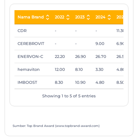
Nama Brand
2022
2023
2024
2025
Nama Brand
2022
2023
2024
2025
CDR
-
-
-
11.30
CEREBROVIT
-
-
9.00
6.90
ENERVON-C
22.20
26.90
26.70
26.50
hemaviton
12.00
8.10
3.30
4.80
IMBOOST
8.30
10.90
4.80
8.50
Showing 1 to 5 of 5 entries
Sumber: Top Brand Award (www.topbrand-award.com)