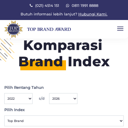
×
(021) 4514 151
0811 1991 8888
Butuh informasi lebih lanjut?
Hubungi Kami.
To
Komparasi
Brand
Index
Pilih Rentang Tahun
s/d
Pilih Index