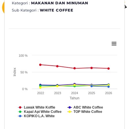
Kategori :
MAKANAN DAN MINUMAN
Sub Kategori :
WHITE COFFEE
Subkategori: WHITE COFFEE
Line chart with 5 lines.
www.topbrand-award.com
100 %
View as data table, Subkategori: WHITE COFFEE
Index
The chart has 1 X axis displaying Tahun.
50 %
The chart has 1 Y axis displaying Index. Data ranges from 3.6 to
0 %
2022
2023
2024
2025
2026
Tahun
Luwak White Koffie
ABC White Coffee
Kapal Api White Coffee
TOP White Coffee
KOPIKO L.A. White
End of interactive chart.