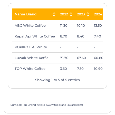
Nama Brand
2022
2023
2024
2
Nama Brand
2022
2023
2024
2
ABC White Coffee
11.30
10.10
13.50
10
Kapal Api White Coffee
8.70
8.40
7.40
9.
KOPIKO L.A. White
-
-
-
7.
Luwak White Koffie
71.70
67.60
60.80
62
TOP White Coffee
3.60
7.50
10.90
9.
Showing 1 to 5 of 5 entries
Sumber: Top Brand Award (www.topbrand-award.com)