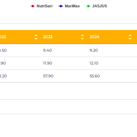
NutriSari
MariMas
JASJUS
022
2023
2024
022
2023
2024
0.50
9.40
9.20
1.90
11.90
12.10
2.20
57.90
55.60