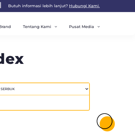
Butuh informasi lebih lanjut?
Hubungi Kami.
Tentang Kami
Pusat Media
Brand
dex