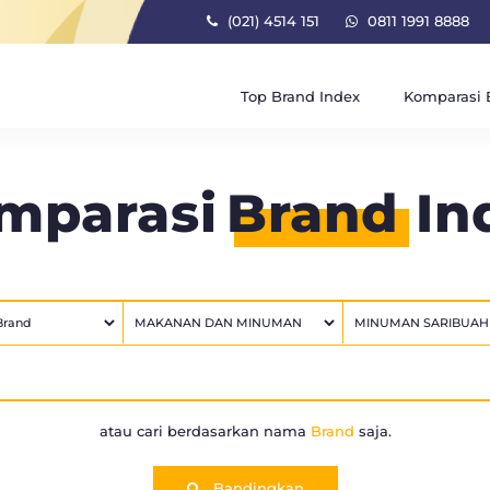
(021) 4514 151
0811 1991 8888
Top Brand Index
Komparasi 
mparasi
Brand
In
atau cari berdasarkan nama
Brand
saja.
Bandingkan