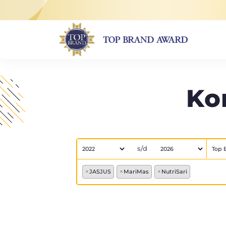
Ko
s/d
×
JASJUS
×
MariMas
×
NutriSari