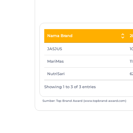
End of interactive chart.
Nama Brand
2
Nama Brand
2
JASJUS
1
MariMas
1
NutriSari
6
Showing 1 to 3 of 3 entries
Sumber: Top Brand Award (www.topbrand-award.com)