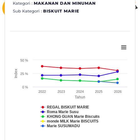
Kategori :
MAKANAN DAN MINUMAN
Sub Kategori :
BISKUIT MARIE
Subkategori: BISKUIT MARIE
Line chart with 5 lines.
www.topbrand-award.com
50 %
View as data table, Subkategori: BISKUIT MARIE
Index
25 %
The chart has 1 X axis displaying Tahun.
The chart has 1 Y axis displaying Index. Data ranges from 7.3 to
0 %
2022
2023
2024
2025
2026
Tahun
REGAL BISKUIT MARIE
Roma Marie Susu
KHONG GUAN Marie Biscuits
monde MILK Marie BISCUITS
Marie SUSUMADU
End of interactive chart.