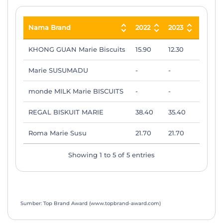
Nama Brand
2022
2023
2024
Nama Brand
2022
2023
2024
KHONG GUAN Marie Biscuits
15.90
12.30
11.40
Marie SUSUMADU
-
-
-
monde MILK Marie BISCUITS
-
-
-
REGAL BISKUIT MARIE
38.40
35.40
34.10
Roma Marie Susu
21.70
21.70
22.40
Showing 1 to 5 of 5 entries
Sumber: Top Brand Award (www.topbrand-award.com)