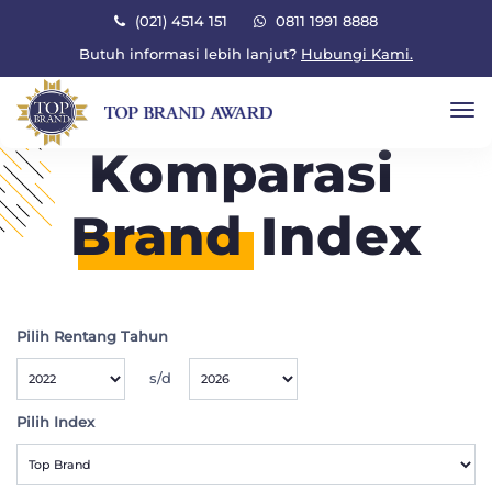
×
(021) 4514 151
0811 1991 8888
Butuh informasi lebih lanjut?
Hubungi Kami.
To
Komparasi
Brand
Index
Pilih Rentang Tahun
s/d
Pilih Index