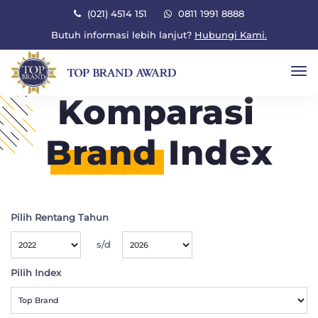
×
(021) 4514 151
0811 1991 8888
Butuh informasi lebih lanjut?
Hubungi Kami.
To
Komparasi
Brand
Index
Pilih Rentang Tahun
s/d
Pilih Index