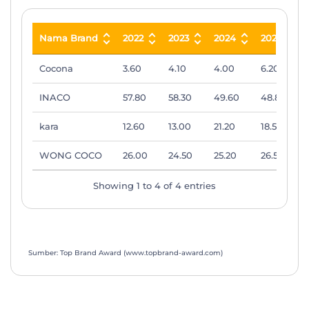
Nama Brand
2022
2023
2024
2025
Nama Brand
2022
2023
2024
2025
Cocona
3.60
4.10
4.00
6.20
INACO
57.80
58.30
49.60
48.80
kara
12.60
13.00
21.20
18.50
WONG COCO
26.00
24.50
25.20
26.50
Showing 1 to 4 of 4 entries
Sumber: Top Brand Award (www.topbrand-award.com)