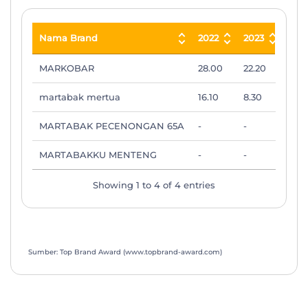
Nama Brand
2022
2023
202
Nama Brand
2022
2023
202
MARKOBAR
28.00
22.20
11.8
martabak mertua
16.10
8.30
12.7
MARTABAK PECENONGAN 65A
-
-
-
MARTABAKKU MENTENG
-
-
-
Showing 1 to 4 of 4 entries
Sumber: Top Brand Award (www.topbrand-award.com)