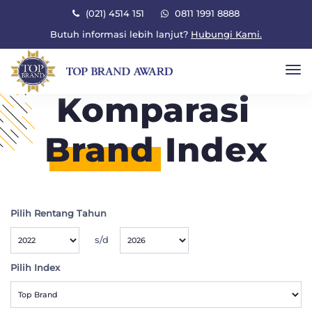
×
(021) 4514 151
0811 1991 8888
Butuh informasi lebih lanjut?
Hubungi Kami.
To
Komparasi
Brand
Index
Pilih Rentang Tahun
s/d
Pilih Index