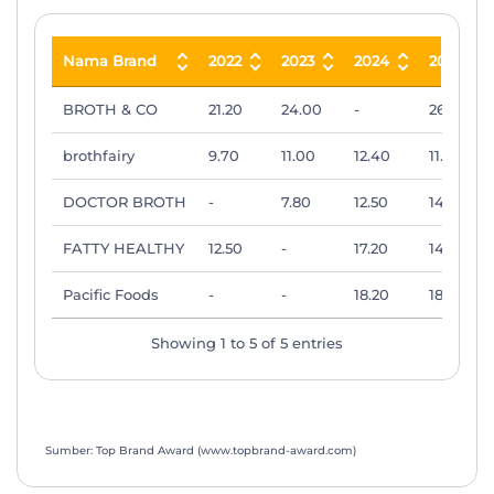
Nama Brand
2022
2023
2024
2025
Nama Brand
2022
2023
2024
2025
BROTH & CO
21.20
24.00
-
26.00
brothfairy
9.70
11.00
12.40
11.20
DOCTOR BROTH
-
7.80
12.50
14.50
FATTY HEALTHY
12.50
-
17.20
14.90
Pacific Foods
-
-
18.20
18.30
Showing 1 to 5 of 5 entries
Sumber: Top Brand Award (www.topbrand-award.com)