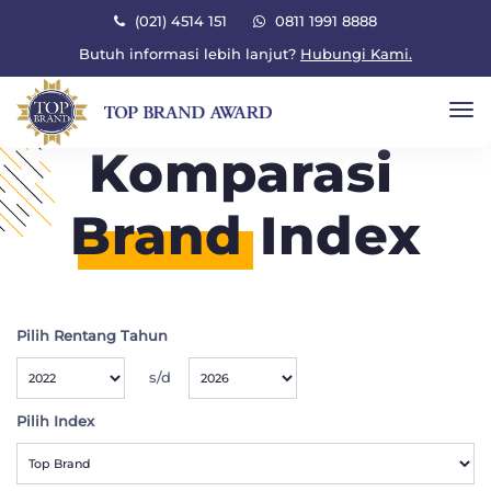
×
(021) 4514 151
0811 1991 8888
Butuh informasi lebih lanjut?
Hubungi Kami.
To
Komparasi
Brand
Index
Pilih Rentang Tahun
s/d
Pilih Index