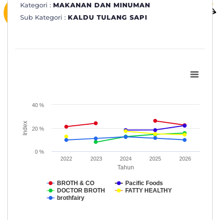
Kategori :
MAKANAN DAN MINUMAN
Sub Kategori :
KALDU TULANG SAPI
Subkategori: KALDU TULANG SAPI
Line chart with 5 lines.
www.topbrand-award.com
40 %
View as data table, Subkategori: KALDU TULANG SAPI
The chart has 1 X axis displaying Tahun.
Index
20 %
The chart has 1 Y axis displaying Index. Data ranges from 7.8 to
0 %
2022
2023
2024
2025
2026
Tahun
BROTH & CO
Pacific Foods
DOCTOR BROTH
FATTY HEALTHY
brothfairy
End of interactive chart.