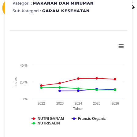
Kategori :
MAKANAN DAN MINUMAN
Sub Kategori :
GARAM KESEHATAN
Subkategori: GARAM KESEHATAN
Line chart with 3 lines.
www.topbrand-award.com
40 %
View as data table, Subkategori: GARAM KESEHATAN
The chart has 1 X axis displaying Tahun.
Index
The chart has 1 Y axis displaying Index. Data ranges from 9.4 t
20 %
0 %
2022
2023
2024
2025
2026
Tahun
NUTRI GARAM
Francis Organic
NUTRISALIN
End of interactive chart.