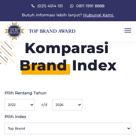
×
(021) 4514 151
0811 1991 8888
Butuh informasi lebih lanjut?
Hubungi Kami.
To
Komparasi
Brand
Index
Pilih Rentang Tahun
s/d
Pilih Index