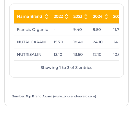
Nama Brand
2022
2023
2024
2025
Nama Brand
2022
2023
2024
2025
Francis Organic
-
9.40
9.50
11.70
NUTRI GARAM
15.70
18.40
24.10
24.40
NUTRISALIN
13.10
13.60
12.10
10.60
Showing 1 to 3 of 3 entries
Sumber: Top Brand Award (www.topbrand-award.com)