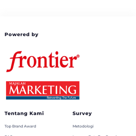
Powered by
Tentang Kami
Survey
Top Brand Award
Metodologi