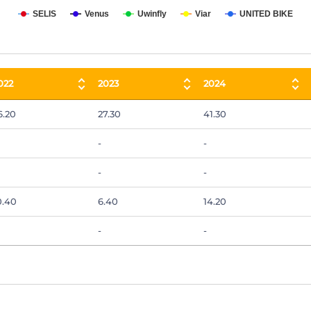
SELIS
Venus
Uwinfly
Viar
UNITED BIKE
022
2023
2024
022
2023
2024
6.20
27.30
41.30
-
-
-
-
0.40
6.40
14.20
-
-