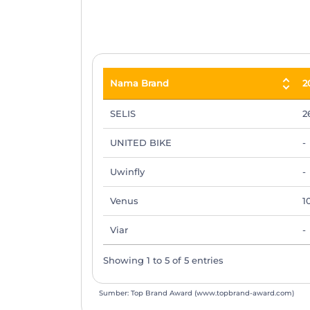
End of interactive chart.
Nama Brand
2
Nama Brand
2
SELIS
2
UNITED BIKE
-
Uwinfly
-
Venus
1
Viar
-
Showing 1 to 5 of 5 entries
Sumber: Top Brand Award (www.topbrand-award.com)