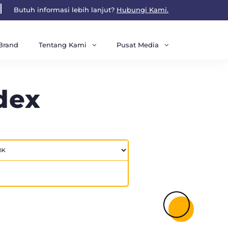
Butuh informasi lebih lanjut?
Hubungi Kami.
Tentang Kami
Pusat Media
Brand
dex