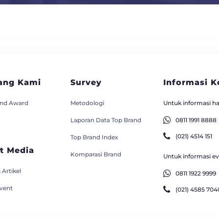
ang Kami
Survey
Informasi K
and Award
Metodologi
Untuk informasi has
Laporan Data Top Brand
0811 1991 8888
(021) 4514 151
Top Brand Index
t Media
Komparasi Brand
Untuk informasi eve
 Artikel
0811 1922 9999
Event
(021) 4585 704