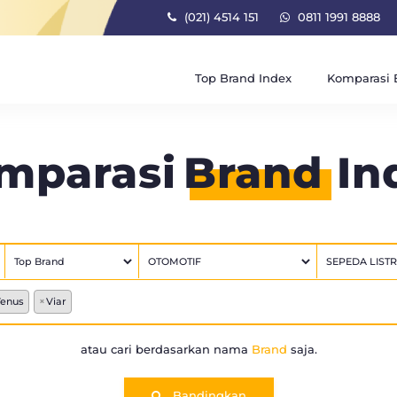
(021) 4514 151
0811 1991 8888
Top Brand Index
Komparasi 
mparasi
Brand
In
enus
×
Viar
atau cari berdasarkan nama
Brand
saja.
Bandingkan