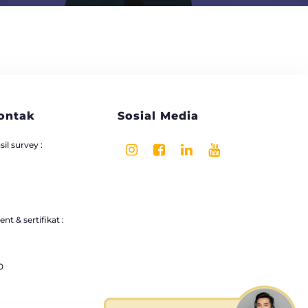
ontak
Sosial Media
il survey :
nt & sertifikat :
0