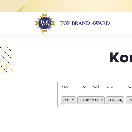
Ko
s/d
×
SELIS
×
UNITED BIKE
×
Uwinfly
×
V