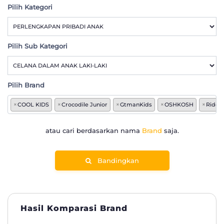
Pilih Kategori
Pilih Sub Kategori
Pilih Brand
×
COOL KIDS
×
Crocodile Junior
×
GtmanKids
×
OSHKOSH
×
Rider
atau cari berdasarkan nama
Brand
saja.
Bandingkan
Hasil Komparasi Brand