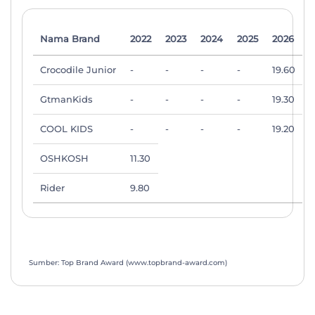
Nama Brand
2022
2023
2024
2025
2026
Crocodile Junior
-
-
-
-
19.60
GtmanKids
-
-
-
-
19.30
COOL KIDS
-
-
-
-
19.20
OSHKOSH
11.30
Rider
9.80
Sumber: Top Brand Award (www.topbrand-award.com)