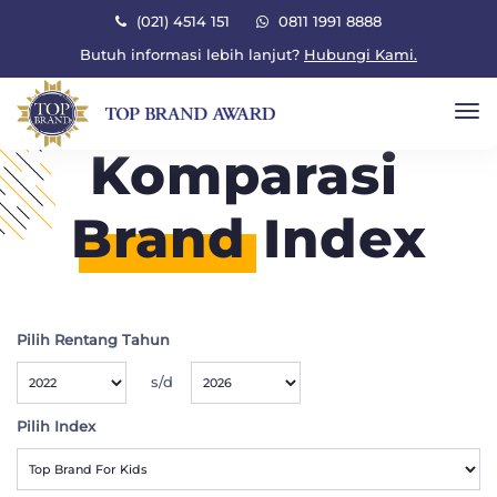
×
(021) 4514 151
0811 1991 8888
Butuh informasi lebih lanjut?
Hubungi Kami.
To
Komparasi
Brand
Index
Pilih Rentang Tahun
s/d
Pilih Index