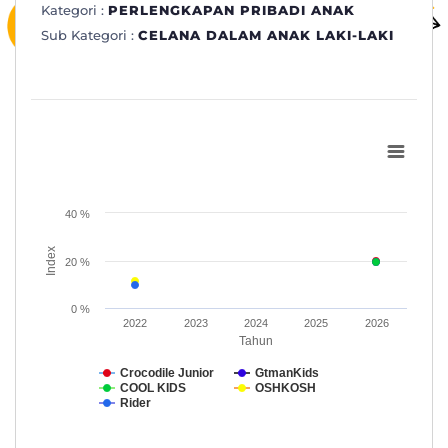
Kategori :
PERLENGKAPAN PRIBADI ANAK
Sub Kategori :
CELANA DALAM ANAK LAKI-LAKI
Subkategori: CELANA DALAM ANAK LAKI-LAKI
Line chart with 5 lines.
www.topbrand-award.com
40 %
View as data table, Subkategori: CELANA DALAM ANAK LAKI
The chart has 1 X axis displaying Tahun.
Index
20 %
The chart has 1 Y axis displaying Index. Data ranges from 9.8 to
0 %
2022
2023
2024
2025
2026
Tahun
Crocodile Junior
GtmanKids
COOL KIDS
OSHKOSH
Rider
End of interactive chart.