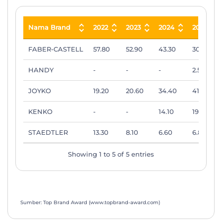
Nama Brand
2022
2023
2024
2025
Nama Brand
2022
2023
2024
2025
FABER-CASTELL
57.80
52.90
43.30
30.20
HANDY
-
-
-
2.50
JOYKO
19.20
20.60
34.40
41.30
KENKO
-
-
14.10
19.20
STAEDTLER
13.30
8.10
6.60
6.80
Showing 1 to 5 of 5 entries
Sumber: Top Brand Award (www.topbrand-award.com)