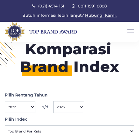
×
(021) 4514 151
0811 1991 8888
Butuh informasi lebih lanjut?
Hubungi Kami.
To
Komparasi
Brand
Index
Pilih Rentang Tahun
s/d
Pilih Index