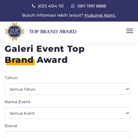
×
(021) 4514 151
0811 1991 8888
Butuh informasi lebih lanjut?
Hubungi Kami.
To
Galeri Event Top
Brand
Award
Tahun
Nama Event
Brand